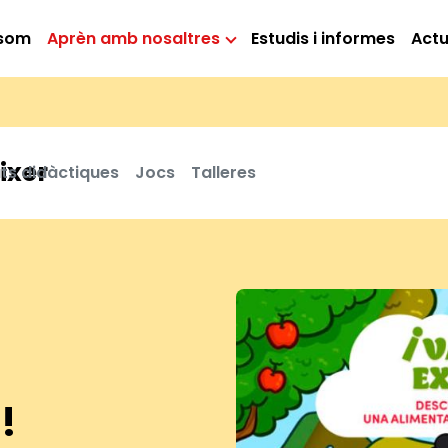
 som
Aprèn amb nosaltres
Estudis i informes
Actu
ixer
ats didàctiques
Jocs
Talleres
!