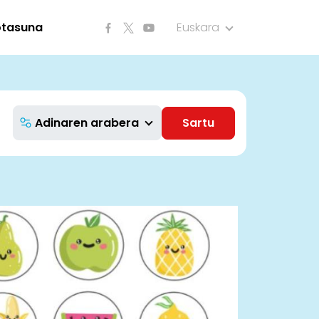
otasuna
Euskara
Adinaren arabera
Sartu