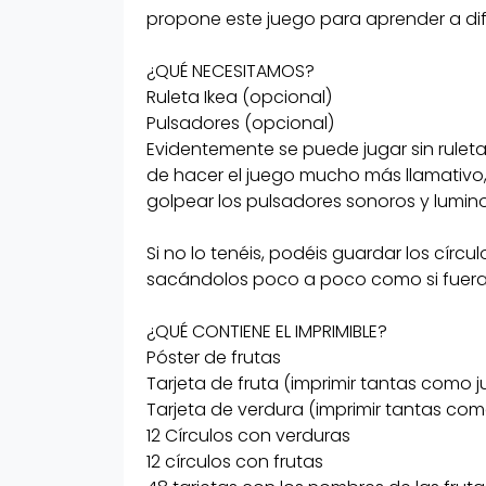
propone este juego para aprender a dife
¿QUÉ CONTIENE EL IMPRIMIBLE?
Póster de frutas
¿QUÉ NECESITAMOS?
Ruleta Ikea (opcional)
Tarjeta de fruta (imprimir tanta
Pulsadores (opcional)
jugadores)
Evidentemente se puede jugar sin rulet
Tarjeta de verdura (imprimir tan
de hacer el juego mucho más llamativo, ¿
jugadores)
golpear los pulsadores sonoros y lumin
12 Círculos con verduras
Si no lo tenéis, podéis guardar los círcul
12 círculos con frutas
sacándolos poco a poco como si fuera
48 tarjetas con los nombres de las
verduras con letras estilo Montess
¿QUÉ CONTIENE EL IMPRIMIBLE?
Póster de frutas
mayúscula y minúscula. Si queréi
Tarjeta de fruta (imprimir tantas como 
las letras para la mesa de luz lo 
Tarjeta de verdura (imprimir tantas co
aquí.
12 Círculos con verduras
Puzzle de brócoli
12 círculos con frutas