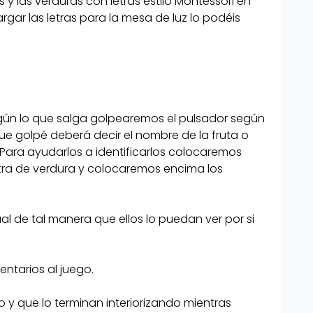
s y las verduras con letras estilo Montessori en
gar las letras para la mesa de luz lo podéis
ta y según lo
dor según
imero que
según lo que salga golpearemos el pulsador según
a fruta o
que golpé deberá decir el nombre de la fruta o
enece. Para
 Para ayudarlos a identificarlos colocaremos
otra de verdura y colocaremos encima los
aremos para
otra de
s pulsadores.
l de tal manera que ellos lo puedan ver por si
o visual de
ntarios al juego.
r por si no lo
 y que lo terminan interiorizando mientras