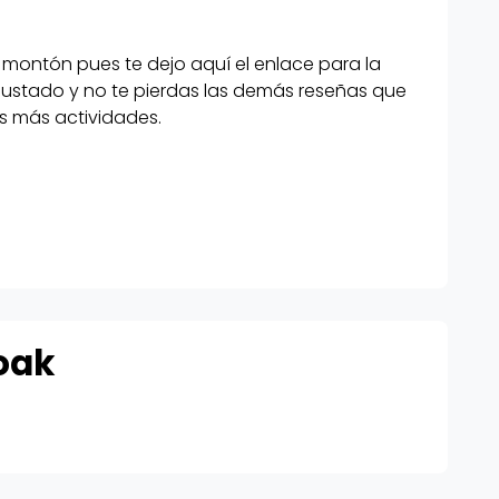
ontón pues te dejo aquí el enlace para la
gustado y no te pierdas las demás reseñas que
s más actividades.
vertido y que
as juegan.
ado un
ce para la
te ha gustado
s que podéis
oak
s más