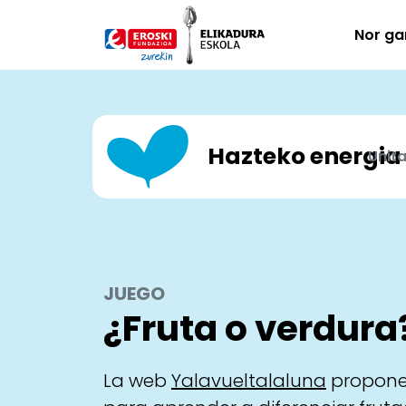
Skip to main content
Nor ga
Hazteko energia
Unit
JUEGO
¿Fruta o verdura
La web
Yalavueltalaluna
propone