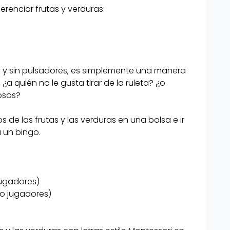
renciar frutas y verduras:
s como
a y sin pulsadores, es simplemente una manera
tas como
a quién no le gusta tirar de la ruleta? ¿o
osos?
os de las frutas y las verduras en una bolsa e ir
 un bingo.
 frutas y las
ori en
s descargar
jugadores)
podéis hacer
mo jugadores)