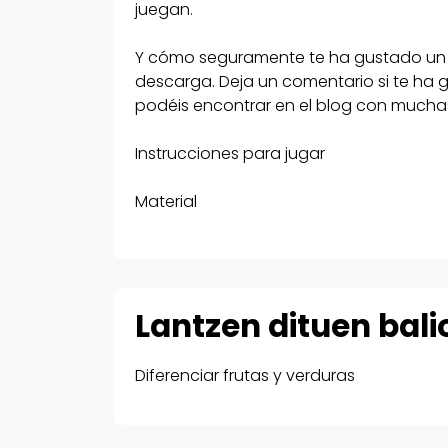
juegan.
Las palabras y los puzzles son
Y cómo seguramente te ha gustado un m
complementarios al juego.
descarga. Deja un comentario si te ha 
podéis encontrar en el blog con mucha
Os puedo asegurar que es muy di
Instrucciones para jugar
lo terminan interiorizando mientr
Material
Y cómo seguramente te ha gust
montón pues te dejo aquí el enla
descarga. Deja un comentario si 
y no te pierdas las demás reseña
Lantzen dituen bali
encontrar en el blog con mucha
actividades.
Diferenciar frutas y verduras
Instrucciones para jugar