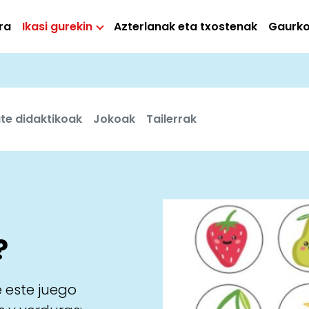
ra
Ikasi gurekin
Azterlanak eta txostenak
Gaurk
ate didaktikoak
Jokoak
Tailerrak
?
 este juego