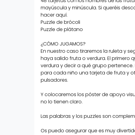
48 tarjetas con los nombres de las fruta
Puzzle de plátano
mayúscula y minúscula. Si queréis descar
hacer aquí.
¿CÓMO JUGAMOS?
Puzzle de brócoli
En nuestro caso tiraremos la rule
Puzzle de plátano
que salga golpearemos el pulsa
¿CÓMO JUGAMOS?
haya salido fruta o verdura. El pr
En nuestro caso tiraremos la ruleta y 
golpé deberá decir el nombre de l
haya salido fruta o verdura. El primero 
verdura y decir a qué grupo pert
verdura y decir a qué grupo pertenece.
para cada niño una tarjeta de fruta y 
ayudarlos a identificarlos coloc
pulsadores.
cada niño una tarjeta de fruta y 
verdura y colocaremos encima lo
Y colocaremos los póster de apoyo visua
no lo tienen claro.
Y colocaremos los póster de apoy
Las palabras y los puzzles son compleme
tal manera que ellos lo puedan ve
tienen claro.
Os puedo asegurar que es muy divertido