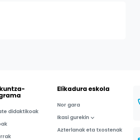
kuntza-
Elikadura eskola
ograma
Nor gara
ate didaktikoak
Ikasi gurekin
oak
Azterlanak eta txostenak
errak