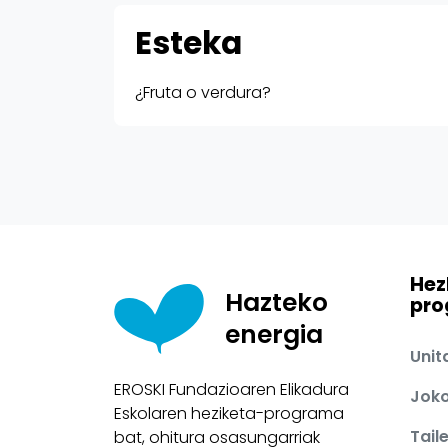
Material
Esteka
¿Fruta o verdura?
Hez
Hazteko
pr
energia
Unit
EROSKI Fundazioaren Elikadura
Jok
Eskolaren heziketa-programa
Tail
bat, ohitura osasungarriak