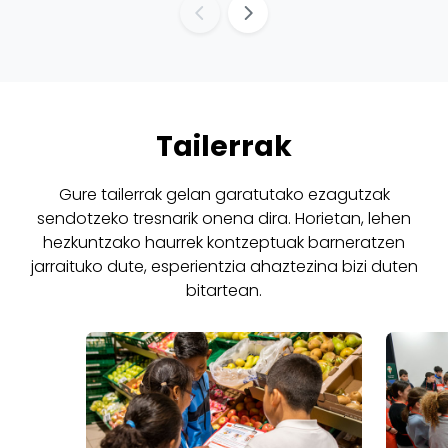
Tailerrak
Gure tailerrak gelan garatutako ezagutzak
sendotzeko tresnarik onena dira. Horietan, lehen
hezkuntzako haurrek kontzeptuak barneratzen
jarraituko dute, esperientzia ahaztezina bizi duten
bitartean.