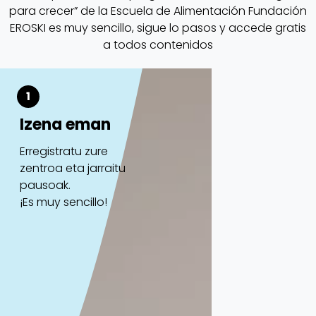
para crecer” de la Escuela de Alimentación Fundación
EROSKI es muy sencillo, sigue lo pasos y accede gratis
a todos contenidos
1
Izena eman
Erregistratu zure
zentroa eta jarraitu
pausoak.
¡Es muy sencillo!