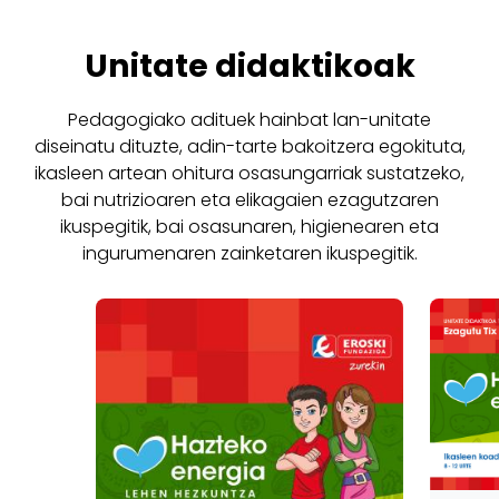
Unitate didaktikoak
Pedagogiako adituek hainbat lan-unitate
diseinatu dituzte, adin-tarte bakoitzera egokituta,
ikasleen artean ohitura osasungarriak sustatzeko,
bai nutrizioaren eta elikagaien ezagutzaren
ikuspegitik, bai osasunaren, higienearen eta
ingurumenaren zainketaren ikuspegitik.