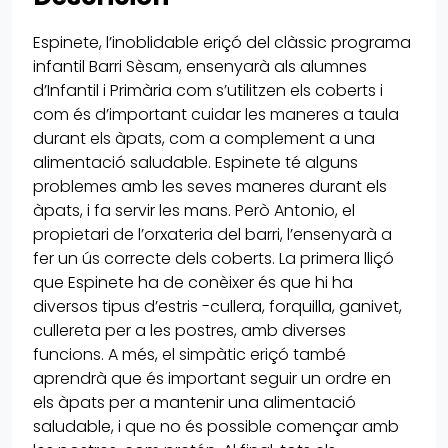
Espinete, l’inoblidable eriçó del clàssic programa
infantil Barri Sèsam, ensenyarà als alumnes
d’Infantil i Primària com s’utilitzen els coberts i
com és d’important cuidar les maneres a taula
durant els àpats, com a complement a una
alimentació saludable. Espinete té alguns
problemes amb les seves maneres durant els
àpats, i fa servir les mans. Però Antonio, el
propietari de l’orxateria del barri, l’ensenyarà a
fer un ús correcte dels coberts. La primera lliçó
que Espinete ha de conèixer és que hi ha
diversos tipus d’estris -cullera, forquilla, ganivet,
cullereta per a les postres, amb diverses
funcions. A més, el simpàtic eriçó també
aprendrà que és important seguir un ordre en
els àpats per a mantenir una alimentació
saludable, i que no és possible començar amb