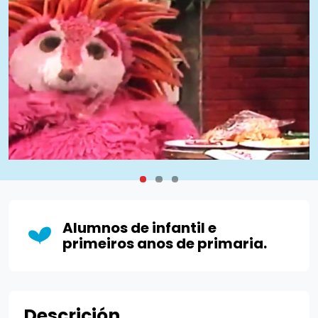
diversos tipus d’estris -cullera, forquilla, ganivet,
cullereta per a les postres, amb diverses funcions. A
més, el simpàtic eriçó també aprendrà que és
important seguir un ordre en els àpats per a mantenir
una alimentació saludable, i que no és possible
començar amb les postres, com pretén. Al final, tots
els personatges del mític barri cantaran una melodia
educativa que ensenyarà als nens i nenes a utilitzar
els coberts i a cuidar les maneres a taula, de la forma
més divertida.
Alumnos de infantil e
primeiros anos de primaria.
Descrición