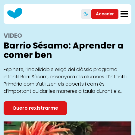
Ir o contido principal
Acceder
VIDEO
Barrio Sésamo: Aprender a
comer ben
Espinete, l’inoblidable eriçó del clàssic programa
infantil Barri Sèsam, ensenyarà als alumnes d’Infantil i
Primària com s’utilitzen els coberts i com és
d’important cuidar les maneres a taula durant els
àpats, com a complement a una alimentació
saludable. Espinete té alguns problemes amb les
Quero rexistrarme
seves maneres durant els àpats, i fa servir les mans.
Però Antonio, el propietari de l’orxateria del barri,
l’ensenyarà a fer un ús correcte dels coberts. La
primera lliçó que Espinete ha de conèixer és que hi ha