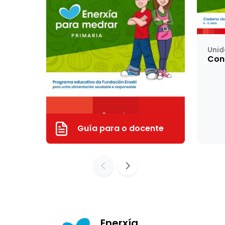
Unid
Cono
Guía para o docente
Enerxía