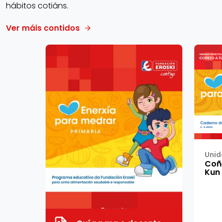
hábitos cotiáns.
Ver máis contidos
Unid
Coñe
Kun