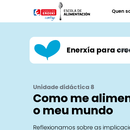
Ir o contido principal
Quen s
Enerxía para cre
Unid
Unidade didáctica 8
Como me aliment
o meu mundo
Reflexionamos sobre as implicac