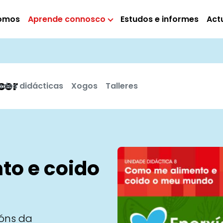
omos
Aprende connosco
Estudos e informes
Act
cer
ades didácticas
Xogos
Talleres
o e coido
ións da