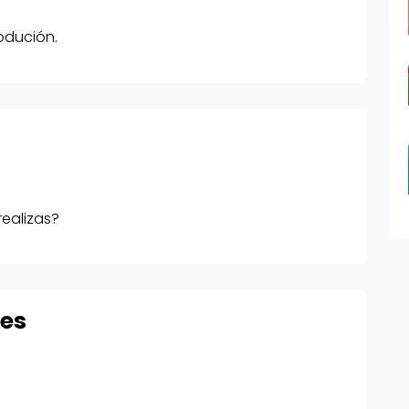
odución.
realizas?
res