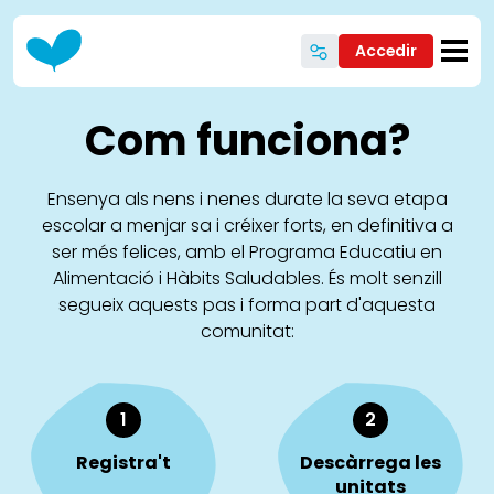
Vés al contingut
Accedir
Com funciona?
Ensenya als nens i nenes durate la seva etapa
escolar a menjar sa i créixer forts, en definitiva a
ser més felices, amb el Programa Educatiu en
Alimentació i Hàbits Saludables. És molt senzill
segueix aquests pas i forma part d'aquesta
comunitat:
1
2
Registra't
Descàrrega les
unitats