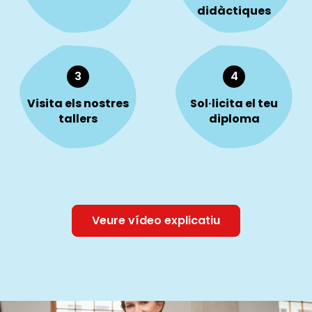
didàctiques
3
4
Visita els nostres
Sol·licita el teu
tallers
diploma
Veure vídeo explicatiu