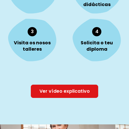
didácticas
3
4
Visita os nosos
Solicita o teu
talleres
diploma
Ver vídeo explicativo