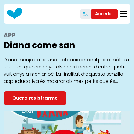
Ir o contido principal
Acceder
APP
Diana come san
Diana menja sa és una aplicació infantil per a mòbils i
tauletes que ensenya als nens i nenes d’entre quatre i
vuit anys a menjar bé. La finalitat d’aquesta senzilla
app educativa és mostrar als més petits que és
important alimentar-se de forma equilibrada i
saludable. Puzles, jocs per a pintar en línia i divertides
Quero rexistrarme
propostes lúdiques per a emparellar aliments o trobar
les diferències constitueixen l’esquelet d’aquesta
senzilla app educativa pensada perquè els nens i
nenes en edat escolar aprenguin a alimentar-se
jugant.