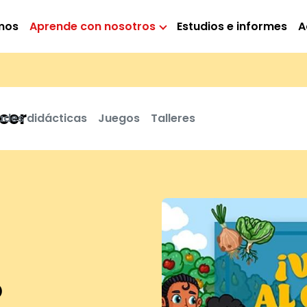
mos
Aprende con nosotros
Estudios e informes
A
cer
ades didácticas
Juegos
Talleres
o