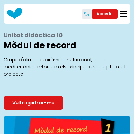
Vés al contingut
Accedir
Unitat didàctica 10
Mòdul de record
Grups d'aliments, piràmide nutricional, dieta
mediterrània... reforcem els principals conceptes del
projecte!
Vull registrar-me