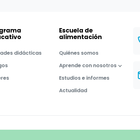
ograma
Escuela de
cativo
alimentación
ades didácticas
Quiénes somos
gos
Aprende con nosotros
eres
Estudios e informes
Actualidad
Aviso legal
Política de privacidad