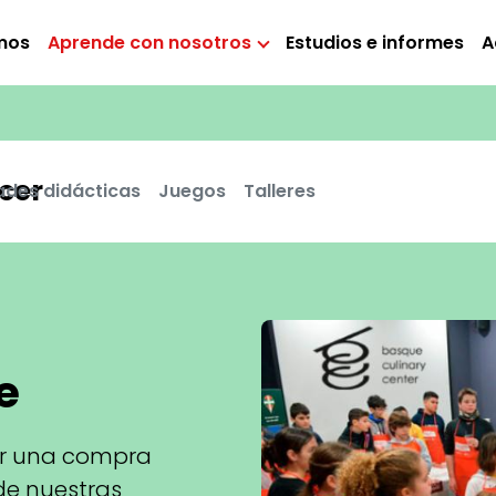
mos
Aprende con nosotros
Estudios e informes
A
cer
ades didácticas
Juegos
Talleres
e
er una compra
de nuestras