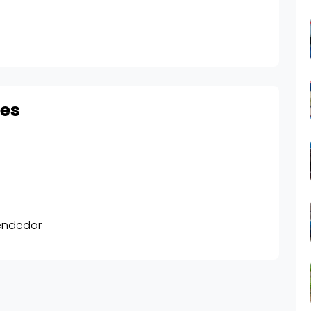
res
rendedor