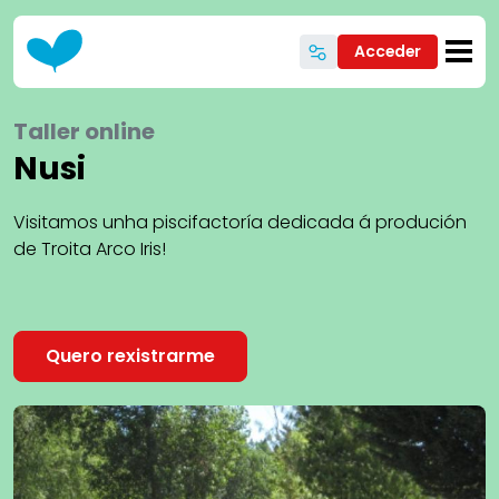
Ir o contido principal
Acceder
Taller online
Nusi
Visitamos unha piscifactoría dedicada á produción
de Troita Arco Iris!
Quero rexistrarme