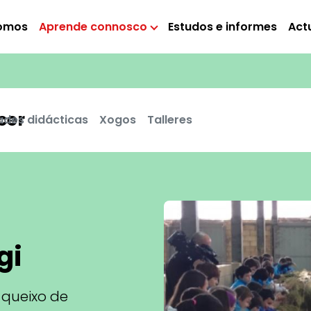
omos
Aprende connosco
Estudos e informes
Act
cer
ades didácticas
Xogos
Talleres
gi
 queixo de