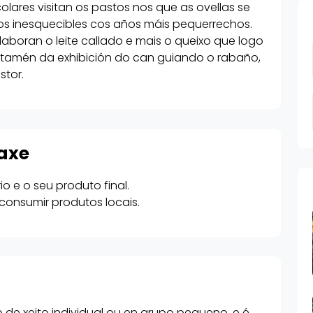
lares visitan os pastos nos que as ovellas se
s inesquecibles cos años máis pequerrechos.
boran o leite callado e mais o queixo que logo
 tamén da exhibición do can guiando o rabaño,
stor.
axe
o e o seu produto final.
consumir produtos locais.
 de xeito individual ou en grupo pequeno, e é