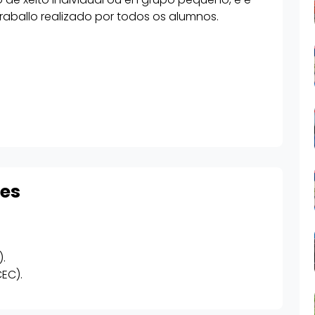
aballo realizado por todos os alumnos.
res
).
CEC).