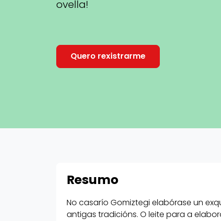
ovella!
Quero rexistrarme
Resumo
No casarío Gomiztegi elabórase un exqu
antigas tradicións. O leite para a elabo