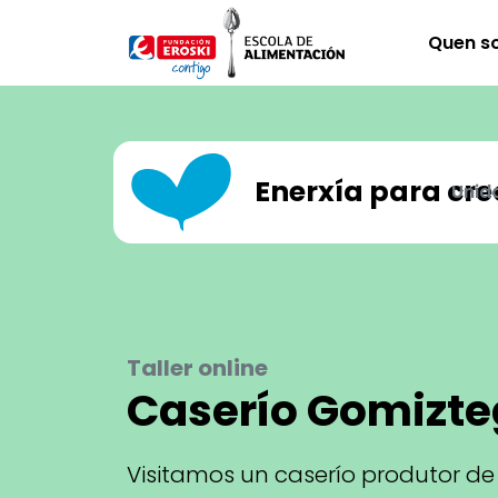
Ir o contido principal
Quen s
Enerxía para cre
Unid
Taller online
Caserío Gomizte
Visitamos un caserío produtor de